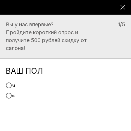
Вы у нас впервые?
1/5
Главная
→
Бьюти услуги
→
Пройдите короткий опрос и
Брови, ресницы, макияж
получите 500 рублей скидку от
салона!
БРОВИ, РЕСНИЦЫ,
ВАШ ПОЛ
МАКИЯЖ
м
Окрашивание, ламинирование
ж
бровей и ресниц, дневной,
вечерний, свадебный макияж и
другое